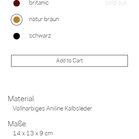
britanic
sold out
natur braun
schwarz
Add to Cart
Material:
Vollnarbiges Aniline Kalbsleder
Maße:
14 x 13 x 9 cm