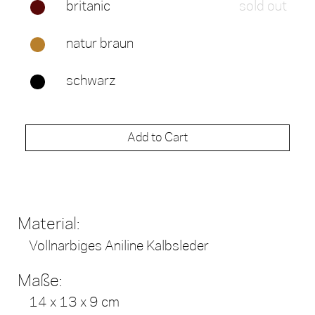
britanic
sold out
natur braun
schwarz
Add to Cart
Material:
Vollnarbiges Aniline Kalbsleder
Maße:
14 x 13 x 9 cm