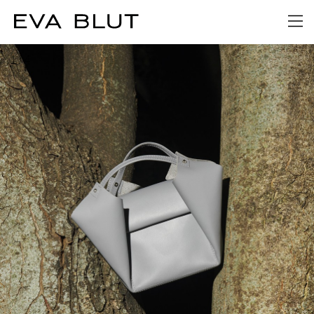
1
/
4