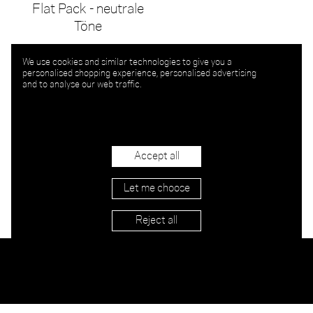
Flat Pack - neutrale
Töne
We use cookies and similar technologies to give you a
personalised shopping experience, personalised advertising
and to analyse our web traffic.
Accept all
Let me choose
Reject all
Händler
Versand & Rücksendung