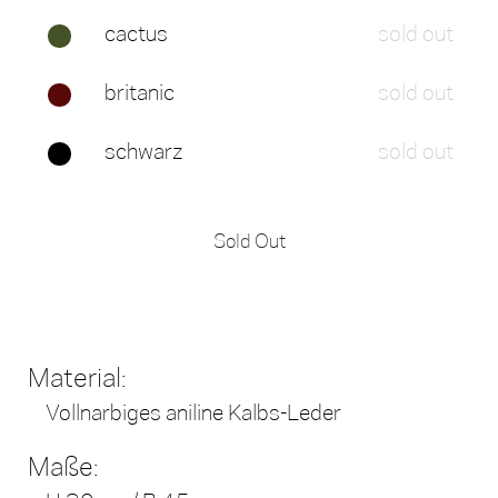
cactus
sold out
britanic
sold out
schwarz
sold out
Sold Out
Material:
Vollnarbiges aniline Kalbs-Leder
Maße: