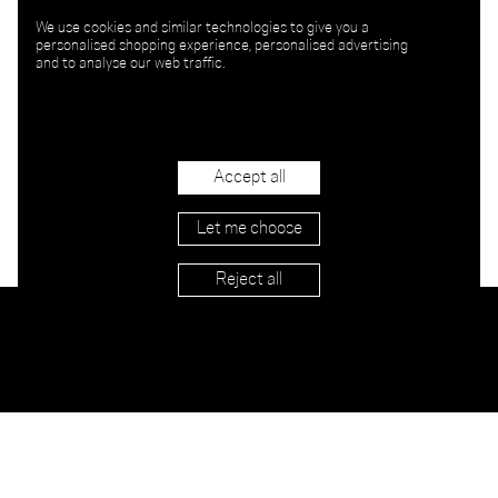
We use cookies and similar technologies to give you a
personalised shopping experience, personalised advertising
and to analyse our web traffic.
Accept all
Let me choose
Reject all
Händler
Versand & Rücksendung
AGB
Impressum
Contact
Datenschutz
Newsletter