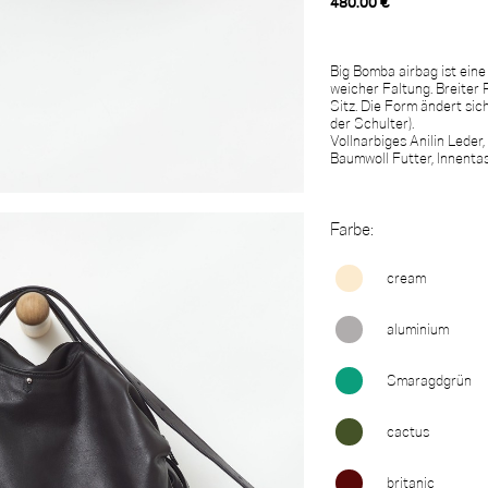
480.00 €
Big Bomba airbag ist ein
weicher Faltung. Breiter
Sitz. Die Form ändert sic
der Schulter).
Vollnarbiges Anilin Leder
Baumwoll Futter, Innenta
Farbe:
cream
aluminium
Smaragdgrün
cactus
britanic