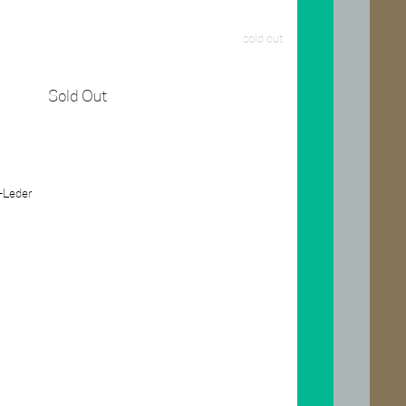
sold out
Sold Out
s-Leder