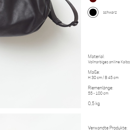
schwarz
Material:
Vollnarbiges aniline Kalb
Maße:
H 30 cm / B 45 cm
Riemenlänge:
55 - 100 cm
0,5 kg
Verwandte Produkte: