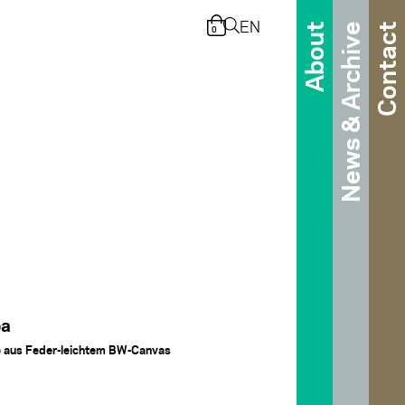
EN
About
News & Archive
Contact
0
pa
 aus Feder-leichtem BW-Canvas