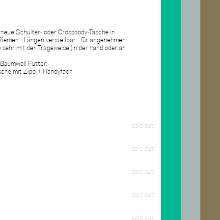
e neue Schulter- oder Crossbody-Tasche in
 Riemen - Längen verstellbar - für angenehmen
h sehr mit der Trageweise (in der hand oder an
, Baumwoll Futter.
sche mit Zipp + Handyfach
sold out
sold out
sold out
sold out
sold out