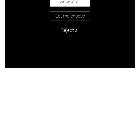
Accept all
Let me choose
Big Bomba NA
Reject all