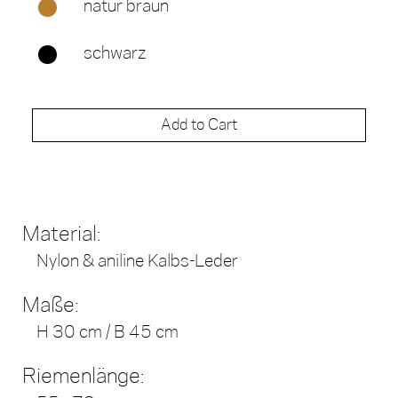
natur braun
schwarz
Add to Cart
Material:
Nylon & aniline Kalbs-Leder
Maße:
H 30 cm / B 45 cm
Riemenlänge: