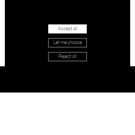
Accept all
Let me choose
Reject all
Händler
Versand & Rücksendung
AGB
Impressum
Contact
Datenschutz
Newsletter
Jobs