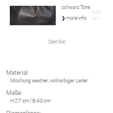
schwarz Töne
sold
❯ more info
out
Sold Out
Material:
Mischung weicher, vollnarbiger Leder
Maße:
H 27 cm / B 40 cm