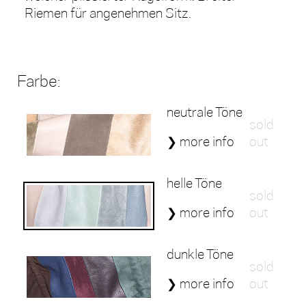
Riemen für angenehmen Sitz.
Farbe:
neutrale Töne
sold
❯ more info
out
helle Töne
sold
❯ more info
out
dunkle Töne
sold
❯ more info
out