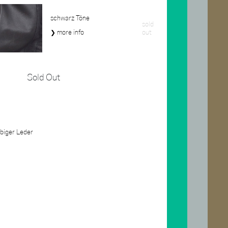
schwarz Töne
sold
❯ more info
out
Sold Out
rbiger Leder