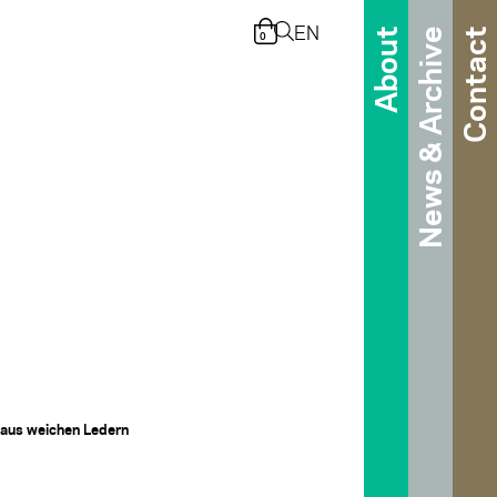
EN
About
News & Archive
Contact
0
aus weichen Ledern