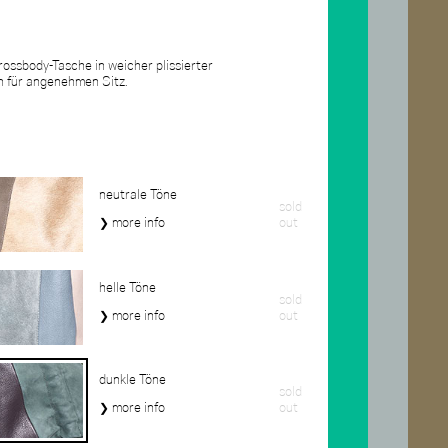
ossbody-Tasche in weicher plissierter
n für angenehmen Sitz.
neutrale Töne
sold
❯ more info
out
helle Töne
sold
❯ more info
out
dunkle Töne
sold
❯ more info
out