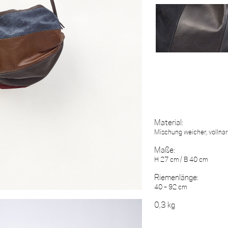
Material:
Mischung weicher, vollna
Maße:
H 27 cm / B 40 cm
Riemenlänge:
40 – 92 cm
0,3 kg