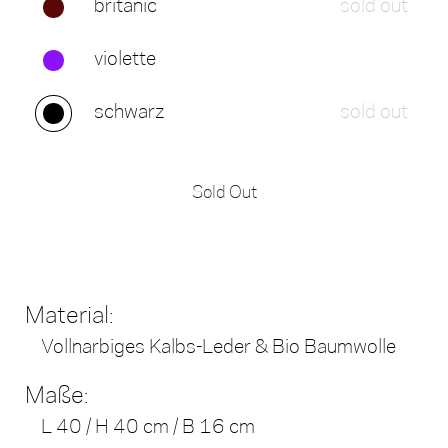
britanic
sold out
violette
schwarz
sold out
Sold Out
Material:
Vollnarbiges Kalbs-Leder & Bio Baumwolle
Maße:
L 40 / H 40 cm / B 16 cm