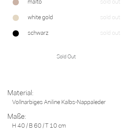
malto
sold out
white gold
sold out
schwarz
sold out
Sold Out
Material:
Vollnarbiges Aniline Kalbs-Nappaleder
Maße:
H 40 / B 60 / T 10 cm