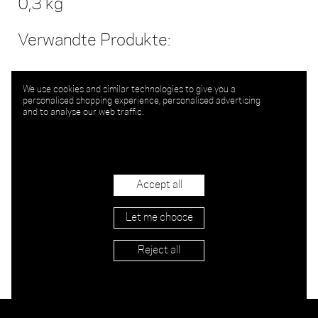
0,3 kg
Verwandte Produkte:
We use cookies and similar technologies to give you a
personalised shopping experience, personalised advertising
and to analyse our web traffic.
Accept all
Let me choose
Reject all