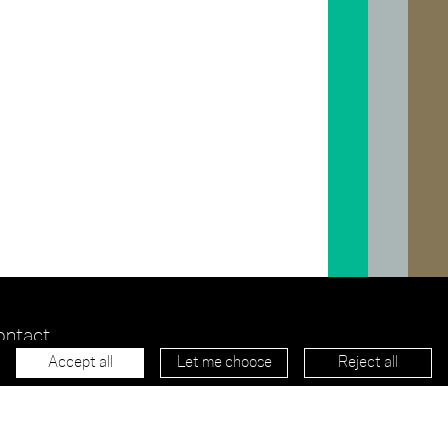
ontact
ewsletter
Accept all
Let me choose
Reject all