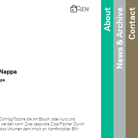
EN
About
News & Archive
Contact
0
 Nappa
ppa
e Schräg-Tasche die am Bauch, oder kurz und
 werden kann. Zwei separate Zipp-Fächer. Durch
h das Volumen dem Inhalt an. Komfortabler BW-