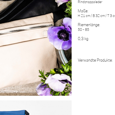
Rindsnappaleder
Maße:
H 21 cm / B 32 cm / T 3 
Riemenlänge:
50 – 85
0,3 kg
Verwandte Produkte: