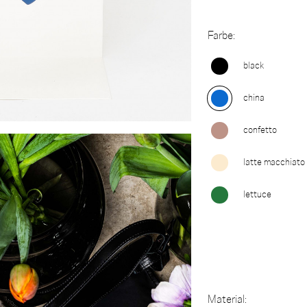
Farbe:
black
china
confetto
latte macchiato
lettuce
Material: