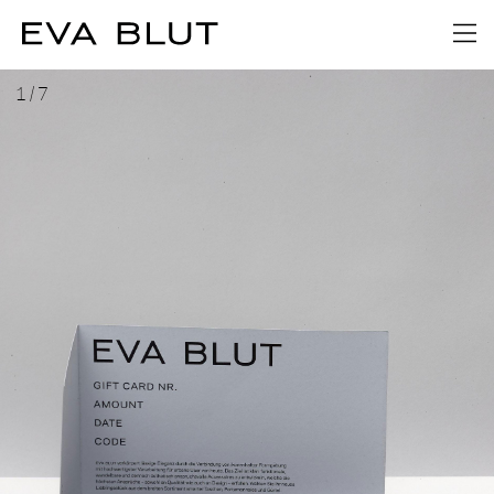
1
/
7