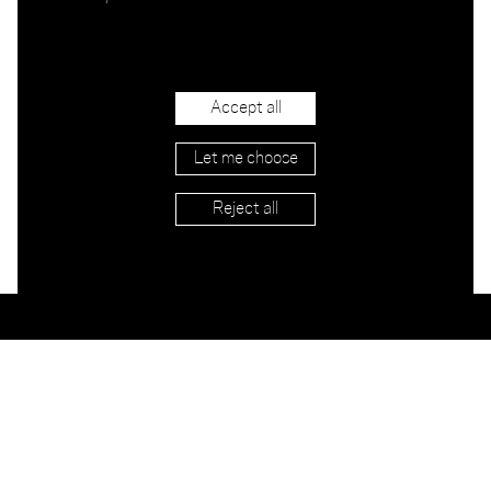
Accept all
Let me choose
Reject all
Händler
Versand & Rücksendung
AGB
Impressum
Contact